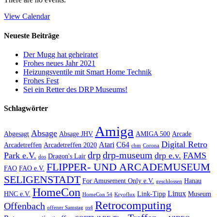
View Calendar
Neueste Beiträge
Der Mugg hat geheiratet
Frohes neues Jahr 2021
Heizungsventile mit Smart Home Technik
Frohes Fest
Sei ein Retter des DRP Museums!
Schlagwörter
Amiga
Absage
Abgesagt
Absage JHV
AMIGA 500
Arcade
Digital Retro
Atari
C64
Arcadetreffen
Arcadetreffen 2020
cbm
Corona
drp
drp-museum
Park e.V.
drp e.v.
FAMS
Dragon's Lair
dos
FLIPPER- UND ARCADEMUSEUM
FAO
FAO e.V.
SELIGENSTADT
For Amusement Only e.V.
Hanau
geschlossen
HomeCon
Linux
HNC e.V.
Link-Tipp
Museum
HomeCon 54
Kryoflux
Retrocomputing
Offenbach
offener Samstag
os4