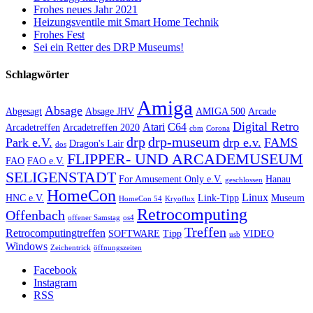
Frohes neues Jahr 2021
Heizungsventile mit Smart Home Technik
Frohes Fest
Sei ein Retter des DRP Museums!
Schlagwörter
Amiga
Absage
Abgesagt
Absage JHV
AMIGA 500
Arcade
Digital Retro
Atari
C64
Arcadetreffen
Arcadetreffen 2020
cbm
Corona
drp
drp-museum
Park e.V.
drp e.v.
FAMS
Dragon's Lair
dos
FLIPPER- UND ARCADEMUSEUM
FAO
FAO e.V.
SELIGENSTADT
For Amusement Only e.V.
Hanau
geschlossen
HomeCon
Linux
HNC e.V.
Link-Tipp
Museum
HomeCon 54
Kryoflux
Retrocomputing
Offenbach
offener Samstag
os4
Treffen
Retrocomputingtreffen
SOFTWARE
Tipp
VIDEO
usb
Windows
Zeichentrick
öffnungszeiten
Facebook
Instagram
RSS