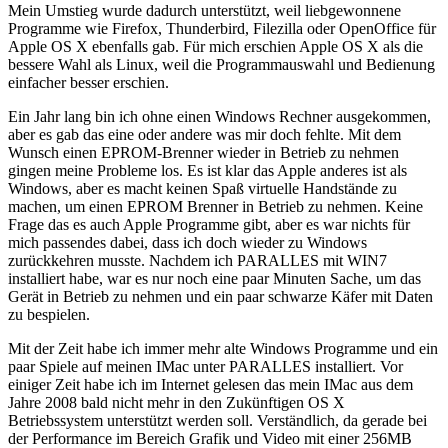
Mein Umstieg wurde dadurch unterstützt, weil liebgewonnene
Programme wie Firefox, Thunderbird, Filezilla oder OpenOffice für
Apple OS X ebenfalls gab. Für mich erschien Apple OS X als die
bessere Wahl als Linux, weil die Programmauswahl und Bedienung
einfacher besser erschien.
Ein Jahr lang bin ich ohne einen Windows Rechner ausgekommen,
aber es gab das eine oder andere was mir doch fehlte. Mit dem
Wunsch einen EPROM-Brenner wieder in Betrieb zu nehmen
gingen meine Probleme los. Es ist klar das Apple anderes ist als
Windows, aber es macht keinen Spaß virtuelle Handstände zu
machen, um einen EPROM Brenner in Betrieb zu nehmen. Keine
Frage das es auch Apple Programme gibt, aber es war nichts für
mich passendes dabei, dass ich doch wieder zu Windows
zurückkehren musste. Nachdem ich PARALLES mit WIN7
installiert habe, war es nur noch eine paar Minuten Sache, um das
Gerät in Betrieb zu nehmen und ein paar schwarze Käfer mit Daten
zu bespielen.
Mit der Zeit habe ich immer mehr alte Windows Programme und ein
paar Spiele auf meinen IMac unter PARALLES installiert. Vor
einiger Zeit habe ich im Internet gelesen das mein IMac aus dem
Jahre 2008 bald nicht mehr in den Zukünftigen OS X
Betriebssystem unterstützt werden soll. Verständlich, da gerade bei
der Performance im Bereich Grafik und Video mit einer 256MB