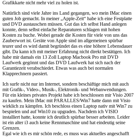
Grafikkarte nicht mehr viel zu holen ist.
Natürlich sind viele Jahre ins Land gegangen, wo mein IMac einen
guten Job gemacht. In meiner „Apple-Zeit“ habe ich eine Festplatte
und DVD austauschen müssen. Gut das ich selbst Hand anlegen
konnte, denn selbst einfache Reparaturen schlagen mit hohen
Kosten zu buche. Wobei gerade die Kosten für viele von uns das
Zauberwort ist. Geräte von Apple sind im allgemeinen spürbar
teurer und es wird damit begründet das es eine höhere Lebensdauer
gibt. Da kann ich mit meiner Erfahrung nicht direkt bestätigen. Ich
habe mir damals ein 13 Zoll Laptop Macbook Pro mit DVD
Laufwerk gegönnt und das DVD Laufwerk hat sich nach der
Garantiezeit verabschiedet. Etwas was auch bei normalen
Klapprechnern passiert.
Ich surfe nicht nur im Internet, sondern beschäftige mich mit auch
mit Grafik-, Video-, Musik-, Elektronik- und Webanwendungen.
Für ein kleines privates Projekt habe ich beschlossen mir Visio 2007
zu kaufen. Mein IMac mit PARALLES/Win7 hatte dann mit Visio
wirklich zu kämpfen. Ich beschloss einen Laptop nativ mit Win7 zu
bespielen und auf Win10 zu upgraden. Nachdem ich VISIO
installiert hatte, konnte ich deutlich spürbar besser arbeiten. Leider
ist ein alter i3 auch keine Rennmaschine und hat eindeutig seine
Grenzen.
Egal wie ich es mir schön rede, es muss was aktuelles angeschafft