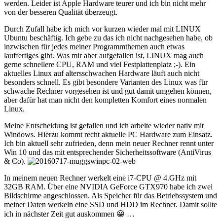
werden. Leider ist Apple Hardware teurer und ich bin nicht mehr
von der besseren Qualität überzeugt.
Durch Zufall habe ich mich vor kurzen wieder mal mit LINUX
Ubuntu beschäftig. Ich gebe zu das ich nicht nachgesehen habe, ob
inzwischen für jedes meiner Programmthemen auch etwas
lauffertiges gibt. Was mir aber aufgefallen ist, LINUX mag auch
gerne schnellere CPU, RAM und viel Festplattenplatz ;-). Ein
aktuelles Linux auf altersschwachen Hardware läuft auch nicht
besonders schnell. Es gibt besondere Varianten des Linux was für
schwache Rechner vorgesehen ist und gut damit umgehen können,
aber dafür hat man nicht den kompletten Komfort eines normalen
Linux.
Meine Entscheidung ist gefallen und ich arbeite wieder nativ mit
Windows. Hierzu kommt recht aktuelle PC Hardware zum Einsatz.
Ich bin aktuell sehr zufrieden, denn mein neuer Rechner rennt unter
Win 10 und das mit entsprechender Sicherheitssoftware (AntiVirus
& Co).
In meinem neuen Rechner werkelt eine i7-CPU @ 4.GHz mit
32GB RAM. Über eine NVIDIA GeForce GTX970 habe ich zwei
Bildschirme angeschlossen. Als Speicher für das Betriebssystem und
meiner Daten werkeln eine SSD und HDD im Rechner. Damit sollte
ich in nächster Zeit gut auskommen 😀 …