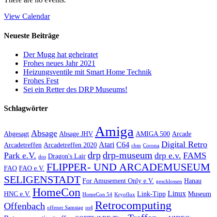
View Calendar
Neueste Beiträge
Der Mugg hat geheiratet
Frohes neues Jahr 2021
Heizungsventile mit Smart Home Technik
Frohes Fest
Sei ein Retter des DRP Museums!
Schlagwörter
Amiga
Absage
Abgesagt
Absage JHV
AMIGA 500
Arcade
Digital Retro
Atari
C64
Arcadetreffen
Arcadetreffen 2020
cbm
Corona
drp
drp-museum
Park e.V.
drp e.v.
FAMS
Dragon's Lair
dos
FLIPPER- UND ARCADEMUSEUM
FAO
FAO e.V.
SELIGENSTADT
For Amusement Only e.V.
Hanau
geschlossen
HomeCon
Linux
HNC e.V.
Link-Tipp
Museum
HomeCon 54
Kryoflux
Retrocomputing
Offenbach
offener Samstag
os4