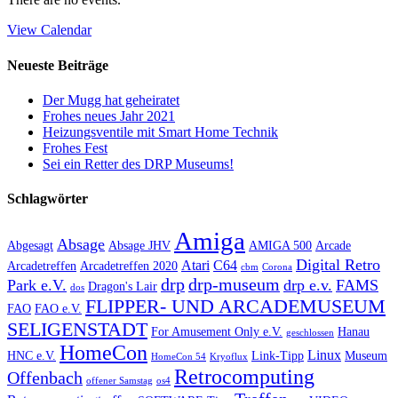
View Calendar
Neueste Beiträge
Der Mugg hat geheiratet
Frohes neues Jahr 2021
Heizungsventile mit Smart Home Technik
Frohes Fest
Sei ein Retter des DRP Museums!
Schlagwörter
Amiga
Absage
Abgesagt
Absage JHV
AMIGA 500
Arcade
Digital Retro
Atari
C64
Arcadetreffen
Arcadetreffen 2020
cbm
Corona
drp
drp-museum
Park e.V.
drp e.v.
FAMS
Dragon's Lair
dos
FLIPPER- UND ARCADEMUSEUM
FAO
FAO e.V.
SELIGENSTADT
For Amusement Only e.V.
Hanau
geschlossen
HomeCon
Linux
HNC e.V.
Link-Tipp
Museum
HomeCon 54
Kryoflux
Retrocomputing
Offenbach
offener Samstag
os4