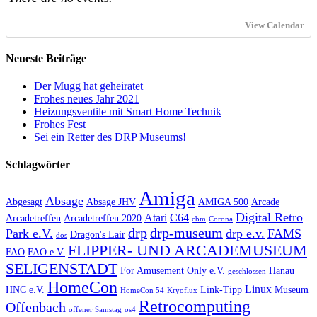
View Calendar
Neueste Beiträge
Der Mugg hat geheiratet
Frohes neues Jahr 2021
Heizungsventile mit Smart Home Technik
Frohes Fest
Sei ein Retter des DRP Museums!
Schlagwörter
Amiga
Absage
Abgesagt
Absage JHV
AMIGA 500
Arcade
Digital Retro
Atari
C64
Arcadetreffen
Arcadetreffen 2020
cbm
Corona
drp
drp-museum
Park e.V.
drp e.v.
FAMS
Dragon's Lair
dos
FLIPPER- UND ARCADEMUSEUM
FAO
FAO e.V.
SELIGENSTADT
For Amusement Only e.V.
Hanau
geschlossen
HomeCon
Linux
HNC e.V.
Link-Tipp
Museum
HomeCon 54
Kryoflux
Retrocomputing
Offenbach
offener Samstag
os4