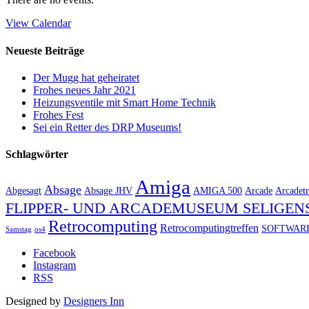
View Calendar
Neueste Beiträge
Der Mugg hat geheiratet
Frohes neues Jahr 2021
Heizungsventile mit Smart Home Technik
Frohes Fest
Sei ein Retter des DRP Museums!
Schlagwörter
Amiga
Absage
Abgesagt
Absage JHV
AMIGA 500
Arcade
Arcadetr
FLIPPER- UND ARCADEMUSEUM SELIGEN
Retrocomputing
Retrocomputingtreffen
SOFTWAR
Samstag
os4
Facebook
Instagram
RSS
Designed by
Designers Inn