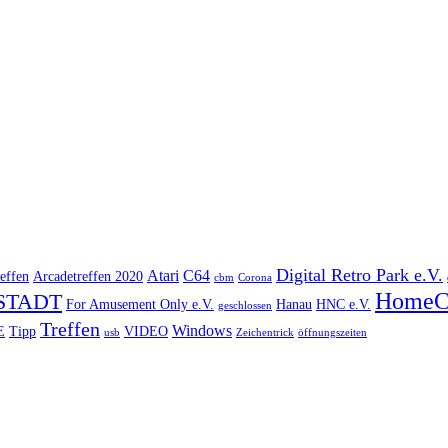
Digital Retro Park e.V.
Atari
C64
effen
Arcadetreffen 2020
cbm
Corona
HomeC
STADT
For Amusement Only e.V.
Hanau
HNC e.V.
geschlossen
Treffen
Windows
E
Tipp
VIDEO
usb
Zeichentrick
öffnungszeiten