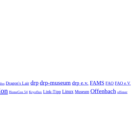
drp
drp-museum
drp e.v.
FAMS
Dragon's Lair
FAO
FAO e.V.
dos
on
Offenbach
Linux
Link-Tipp
Museum
HomeCon 54
Kryoflux
offener