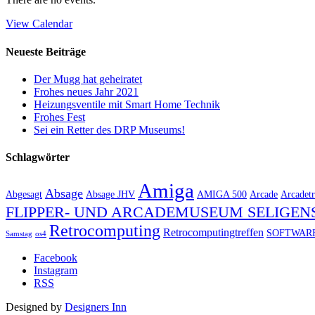
View Calendar
Neueste Beiträge
Der Mugg hat geheiratet
Frohes neues Jahr 2021
Heizungsventile mit Smart Home Technik
Frohes Fest
Sei ein Retter des DRP Museums!
Schlagwörter
Amiga
Absage
Abgesagt
Absage JHV
AMIGA 500
Arcade
Arcadetr
FLIPPER- UND ARCADEMUSEUM SELIGEN
Retrocomputing
Retrocomputingtreffen
SOFTWAR
Samstag
os4
Facebook
Instagram
RSS
Designed by
Designers Inn