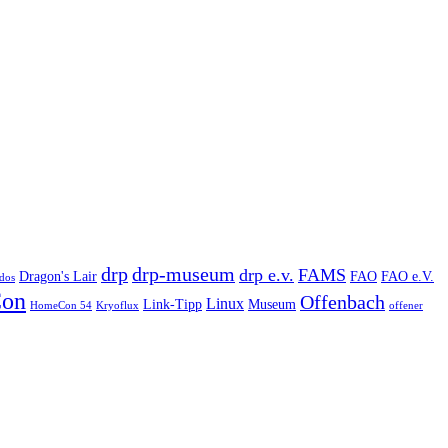
drp
drp-museum
drp e.v.
FAMS
Dragon's Lair
FAO
FAO e.V.
dos
on
Offenbach
Linux
Link-Tipp
Museum
HomeCon 54
Kryoflux
offener