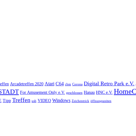
Digital Retro Park e.V.
Atari
C64
effen
Arcadetreffen 2020
cbm
Corona
HomeC
STADT
For Amusement Only e.V.
Hanau
HNC e.V.
geschlossen
Treffen
Windows
E
Tipp
VIDEO
usb
Zeichentrick
öffnungszeiten