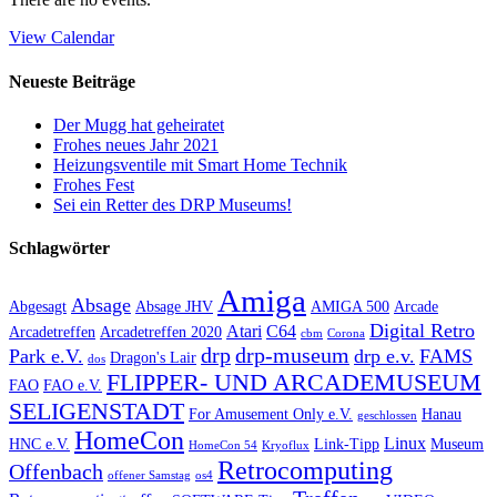
View Calendar
Neueste Beiträge
Der Mugg hat geheiratet
Frohes neues Jahr 2021
Heizungsventile mit Smart Home Technik
Frohes Fest
Sei ein Retter des DRP Museums!
Schlagwörter
Amiga
Absage
Abgesagt
Absage JHV
AMIGA 500
Arcade
Digital Retro
Atari
C64
Arcadetreffen
Arcadetreffen 2020
cbm
Corona
drp
drp-museum
Park e.V.
drp e.v.
FAMS
Dragon's Lair
dos
FLIPPER- UND ARCADEMUSEUM
FAO
FAO e.V.
SELIGENSTADT
For Amusement Only e.V.
Hanau
geschlossen
HomeCon
Linux
HNC e.V.
Link-Tipp
Museum
HomeCon 54
Kryoflux
Retrocomputing
Offenbach
offener Samstag
os4