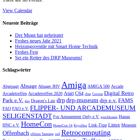
View Calendar
Neueste Beiträge
Der Mugg hat geheiratet
Frohes neues Jahr 2021
Heizungsventile mit Smart Home Technik
Frohes Fest
Sei ein Retter des DRP Museums!
Schlagwörter
Amiga
Absage
Abgesagt
Absage JHV
AMIGA 500
Arcade
Digital Retro
Atari
C64
Arcadetreffen
Arcadetreffen 2020
cbm
Corona
drp
drp-museum
Park e.V.
drp e.v.
FAMS
Dragon's Lair
dos
FLIPPER- UND ARCADEMUSEUM
FAO
FAO e.V.
SELIGENSTADT
For Amusement Only e.V.
Hanau
geschlossen
HomeCon
Linux
HNC e.V.
Link-Tipp
Museum
HomeCon 54
Kryoflux
Retrocomputing
Offenbach
offener Samstag
os4