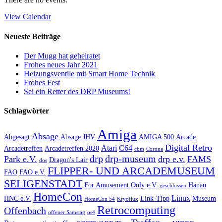
View Calendar
Neueste Beiträge
Der Mugg hat geheiratet
Frohes neues Jahr 2021
Heizungsventile mit Smart Home Technik
Frohes Fest
Sei ein Retter des DRP Museums!
Schlagwörter
Amiga
Absage
Abgesagt
Absage JHV
AMIGA 500
Arcade
Digital Retro
Atari
C64
Arcadetreffen
Arcadetreffen 2020
cbm
Corona
drp
drp-museum
Park e.V.
drp e.v.
FAMS
Dragon's Lair
dos
FLIPPER- UND ARCADEMUSEUM
FAO
FAO e.V.
SELIGENSTADT
For Amusement Only e.V.
Hanau
geschlossen
HomeCon
Linux
HNC e.V.
Link-Tipp
Museum
HomeCon 54
Kryoflux
Retrocomputing
Offenbach
offener Samstag
os4