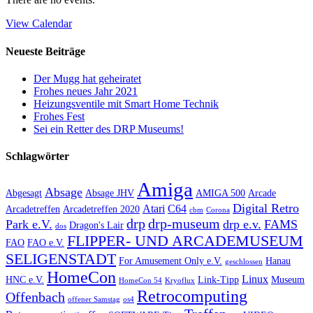
View Calendar
Neueste Beiträge
Der Mugg hat geheiratet
Frohes neues Jahr 2021
Heizungsventile mit Smart Home Technik
Frohes Fest
Sei ein Retter des DRP Museums!
Schlagwörter
Amiga
Absage
Abgesagt
Absage JHV
AMIGA 500
Arcade
Digital Retro
Atari
C64
Arcadetreffen
Arcadetreffen 2020
cbm
Corona
drp
drp-museum
Park e.V.
drp e.v.
FAMS
Dragon's Lair
dos
FLIPPER- UND ARCADEMUSEUM
FAO
FAO e.V.
SELIGENSTADT
For Amusement Only e.V.
Hanau
geschlossen
HomeCon
Linux
HNC e.V.
Link-Tipp
Museum
HomeCon 54
Kryoflux
Retrocomputing
Offenbach
offener Samstag
os4