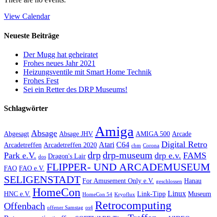
View Calendar
Neueste Beiträge
Der Mugg hat geheiratet
Frohes neues Jahr 2021
Heizungsventile mit Smart Home Technik
Frohes Fest
Sei ein Retter des DRP Museums!
Schlagwörter
Amiga
Absage
Abgesagt
Absage JHV
AMIGA 500
Arcade
Digital Retro
Atari
C64
Arcadetreffen
Arcadetreffen 2020
cbm
Corona
drp
drp-museum
Park e.V.
drp e.v.
FAMS
Dragon's Lair
dos
FLIPPER- UND ARCADEMUSEUM
FAO
FAO e.V.
SELIGENSTADT
For Amusement Only e.V.
Hanau
geschlossen
HomeCon
Linux
HNC e.V.
Link-Tipp
Museum
HomeCon 54
Kryoflux
Retrocomputing
Offenbach
offener Samstag
os4