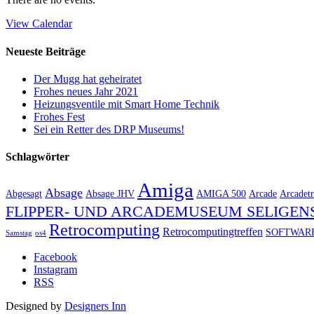
View Calendar
Neueste Beiträge
Der Mugg hat geheiratet
Frohes neues Jahr 2021
Heizungsventile mit Smart Home Technik
Frohes Fest
Sei ein Retter des DRP Museums!
Schlagwörter
Amiga
Absage
Abgesagt
Absage JHV
AMIGA 500
Arcade
Arcadetr
FLIPPER- UND ARCADEMUSEUM SELIGEN
Retrocomputing
Retrocomputingtreffen
SOFTWAR
Samstag
os4
Facebook
Instagram
RSS
Designed by
Designers Inn