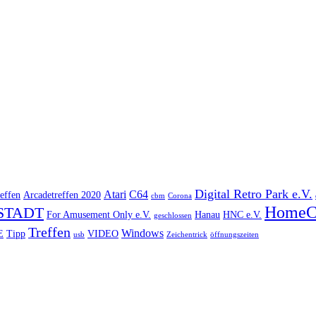
Digital Retro Park e.V.
Atari
C64
effen
Arcadetreffen 2020
cbm
Corona
HomeC
STADT
For Amusement Only e.V.
Hanau
HNC e.V.
geschlossen
Treffen
Windows
E
Tipp
VIDEO
usb
Zeichentrick
öffnungszeiten