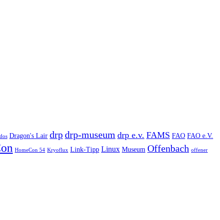
drp
drp-museum
drp e.v.
FAMS
Dragon's Lair
FAO
FAO e.V.
dos
on
Offenbach
Linux
Link-Tipp
Museum
HomeCon 54
Kryoflux
offener