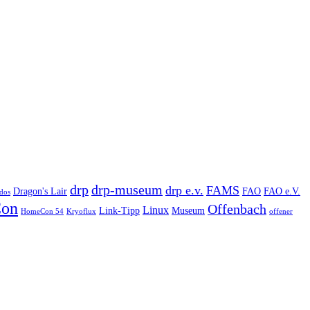
drp
drp-museum
drp e.v.
FAMS
Dragon's Lair
FAO
FAO e.V.
dos
on
Offenbach
Linux
Link-Tipp
Museum
HomeCon 54
Kryoflux
offener