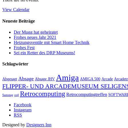
View Calendar
Neueste Beiträge
Der Mugg hat geheiratet
Frohes neues Jahr 2021
Heizungsventile mit Smart Home Technik
Frohes Fest
Sei ein Retter des DRP Museums!
Schlagwörter
Amiga
Absage
Abgesagt
Absage JHV
AMIGA 500
Arcade
Arcadetr
FLIPPER- UND ARCADEMUSEUM SELIGEN
Retrocomputing
Retrocomputingtreffen
SOFTWAR
Samstag
os4
Facebook
Instagram
RSS
Designed by
Designers Inn