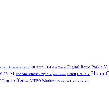
Digital Retro Park e.V.
Atari
C64
effen
Arcadetreffen 2020
cbm
Corona
HomeC
STADT
For Amusement Only e.V.
Hanau
HNC e.V.
geschlossen
Treffen
Windows
E
Tipp
VIDEO
usb
Zeichentrick
öffnungszeiten