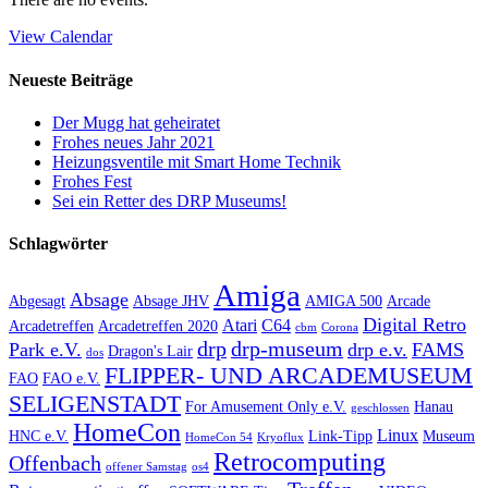
View Calendar
Neueste Beiträge
Der Mugg hat geheiratet
Frohes neues Jahr 2021
Heizungsventile mit Smart Home Technik
Frohes Fest
Sei ein Retter des DRP Museums!
Schlagwörter
Amiga
Absage
Abgesagt
Absage JHV
AMIGA 500
Arcade
Digital Retro
Atari
C64
Arcadetreffen
Arcadetreffen 2020
cbm
Corona
drp
drp-museum
Park e.V.
drp e.v.
FAMS
Dragon's Lair
dos
FLIPPER- UND ARCADEMUSEUM
FAO
FAO e.V.
SELIGENSTADT
For Amusement Only e.V.
Hanau
geschlossen
HomeCon
Linux
HNC e.V.
Link-Tipp
Museum
HomeCon 54
Kryoflux
Retrocomputing
Offenbach
offener Samstag
os4