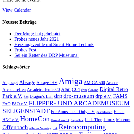
View Calendar
Neueste Beiträge
Der Mugg hat geheiratet
Frohes neues Jahr 2021
Heizungsventile mit Smart Home Technik
Frohes Fest
Sei ein Retter des DRP Museums!
Schlagwörter
Amiga
Absage
Abgesagt
Absage JHV
AMIGA 500
Arcade
Digital Retro
Atari
C64
Arcadetreffen
Arcadetreffen 2020
cbm
Corona
drp
drp-museum
Park e.V.
drp e.v.
FAMS
Dragon's Lair
dos
FLIPPER- UND ARCADEMUSEUM
FAO
FAO e.V.
SELIGENSTADT
For Amusement Only e.V.
Hanau
geschlossen
HomeCon
Linux
HNC e.V.
Link-Tipp
Museum
HomeCon 54
Kryoflux
Retrocomputing
Offenbach
offener Samstag
os4