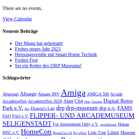
There are no events.
View Calendar
Neueste Beiträge
Der Mugg hat geheiratet
Frohes neues Jahr 2021
Heizungsventile mit Smart Home Technik
Frohes Fest
Sei ein Retter des DRP Museums!
Schlagwörter
Amiga
Absage
Abgesagt
Absage JHV
AMIGA 500
Arcade
Digital Retro
Atari
C64
Arcadetreffen
Arcadetreffen 2020
cbm
Corona
drp
drp-museum
Park e.V.
drp e.v.
FAMS
Dragon's Lair
dos
FLIPPER- UND ARCADEMUSEUM
FAO
FAO e.V.
SELIGENSTADT
For Amusement Only e.V.
Hanau
geschlossen
HomeCon
Linux
HNC e.V.
Link-Tipp
Museum
HomeCon 54
Kryoflux