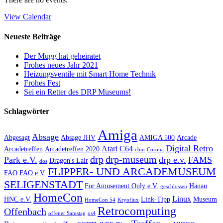
View Calendar
Neueste Beiträge
Der Mugg hat geheiratet
Frohes neues Jahr 2021
Heizungsventile mit Smart Home Technik
Frohes Fest
Sei ein Retter des DRP Museums!
Schlagwörter
Amiga
Absage
Abgesagt
Absage JHV
AMIGA 500
Arcade
Digital Retro
Atari
C64
Arcadetreffen
Arcadetreffen 2020
cbm
Corona
drp
drp-museum
Park e.V.
drp e.v.
FAMS
Dragon's Lair
dos
FLIPPER- UND ARCADEMUSEUM
FAO
FAO e.V.
SELIGENSTADT
For Amusement Only e.V.
Hanau
geschlossen
HomeCon
Linux
HNC e.V.
Link-Tipp
Museum
HomeCon 54
Kryoflux
Retrocomputing
Offenbach
offener Samstag
os4