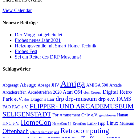
View Calendar
Neueste Beiträge
Der Mugg hat geheiratet
Frohes neues Jahr 2021
Heizungsventile mit Smart Home Technik
Frohes Fest
Sei ein Retter des DRP Museums!
Schlagwörter
Amiga
Absage
Abgesagt
Absage JHV
AMIGA 500
Arcade
Digital Retro
Atari
C64
Arcadetreffen
Arcadetreffen 2020
cbm
Corona
drp
drp-museum
Park e.V.
drp e.v.
FAMS
Dragon's Lair
dos
FLIPPER- UND ARCADEMUSEUM
FAO
FAO e.V.
SELIGENSTADT
For Amusement Only e.V.
Hanau
geschlossen
HomeCon
Linux
HNC e.V.
Link-Tipp
Museum
HomeCon 54
Kryoflux
Retrocomputing
Offenbach
offener Samstag
os4