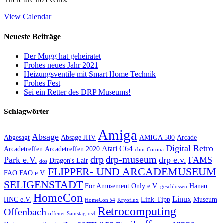
View Calendar
Neueste Beiträge
Der Mugg hat geheiratet
Frohes neues Jahr 2021
Heizungsventile mit Smart Home Technik
Frohes Fest
Sei ein Retter des DRP Museums!
Schlagwörter
Amiga
Absage
Abgesagt
Absage JHV
AMIGA 500
Arcade
Digital Retro
Atari
C64
Arcadetreffen
Arcadetreffen 2020
cbm
Corona
drp
drp-museum
Park e.V.
drp e.v.
FAMS
Dragon's Lair
dos
FLIPPER- UND ARCADEMUSEUM
FAO
FAO e.V.
SELIGENSTADT
For Amusement Only e.V.
Hanau
geschlossen
HomeCon
Linux
HNC e.V.
Link-Tipp
Museum
HomeCon 54
Kryoflux
Retrocomputing
Offenbach
offener Samstag
os4