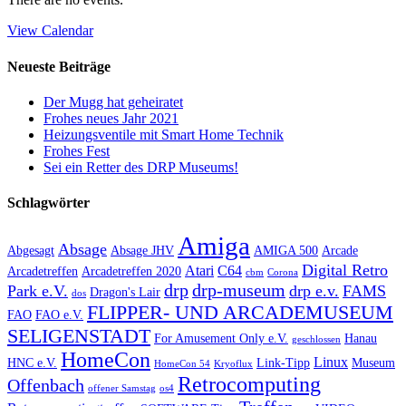
View Calendar
Neueste Beiträge
Der Mugg hat geheiratet
Frohes neues Jahr 2021
Heizungsventile mit Smart Home Technik
Frohes Fest
Sei ein Retter des DRP Museums!
Schlagwörter
Amiga
Absage
Abgesagt
Absage JHV
AMIGA 500
Arcade
Digital Retro
Atari
C64
Arcadetreffen
Arcadetreffen 2020
cbm
Corona
drp
drp-museum
Park e.V.
drp e.v.
FAMS
Dragon's Lair
dos
FLIPPER- UND ARCADEMUSEUM
FAO
FAO e.V.
SELIGENSTADT
For Amusement Only e.V.
Hanau
geschlossen
HomeCon
Linux
HNC e.V.
Link-Tipp
Museum
HomeCon 54
Kryoflux
Retrocomputing
Offenbach
offener Samstag
os4