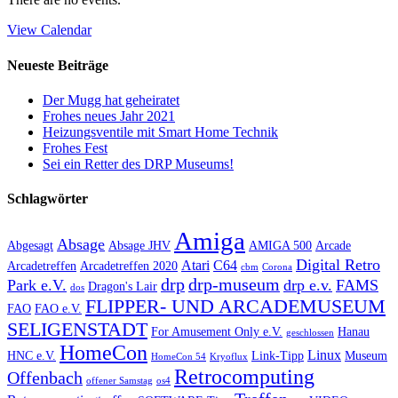
View Calendar
Neueste Beiträge
Der Mugg hat geheiratet
Frohes neues Jahr 2021
Heizungsventile mit Smart Home Technik
Frohes Fest
Sei ein Retter des DRP Museums!
Schlagwörter
Amiga
Absage
Abgesagt
Absage JHV
AMIGA 500
Arcade
Digital Retro
Atari
C64
Arcadetreffen
Arcadetreffen 2020
cbm
Corona
drp
drp-museum
Park e.V.
drp e.v.
FAMS
Dragon's Lair
dos
FLIPPER- UND ARCADEMUSEUM
FAO
FAO e.V.
SELIGENSTADT
For Amusement Only e.V.
Hanau
geschlossen
HomeCon
Linux
HNC e.V.
Link-Tipp
Museum
HomeCon 54
Kryoflux
Retrocomputing
Offenbach
offener Samstag
os4