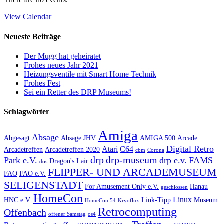
View Calendar
Neueste Beiträge
Der Mugg hat geheiratet
Frohes neues Jahr 2021
Heizungsventile mit Smart Home Technik
Frohes Fest
Sei ein Retter des DRP Museums!
Schlagwörter
Amiga
Absage
Abgesagt
Absage JHV
AMIGA 500
Arcade
Digital Retro
Atari
C64
Arcadetreffen
Arcadetreffen 2020
cbm
Corona
drp
drp-museum
Park e.V.
drp e.v.
FAMS
Dragon's Lair
dos
FLIPPER- UND ARCADEMUSEUM
FAO
FAO e.V.
SELIGENSTADT
For Amusement Only e.V.
Hanau
geschlossen
HomeCon
Linux
HNC e.V.
Link-Tipp
Museum
HomeCon 54
Kryoflux
Retrocomputing
Offenbach
offener Samstag
os4