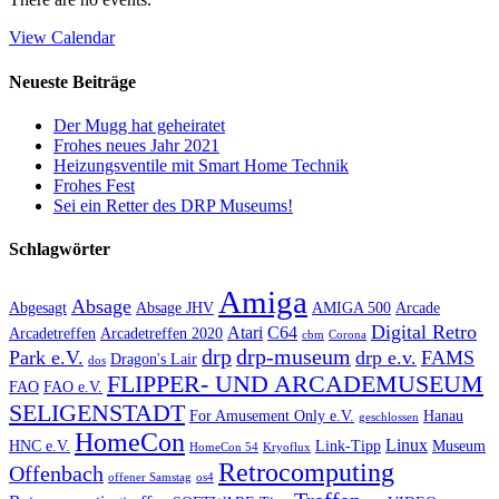
View Calendar
Neueste Beiträge
Der Mugg hat geheiratet
Frohes neues Jahr 2021
Heizungsventile mit Smart Home Technik
Frohes Fest
Sei ein Retter des DRP Museums!
Schlagwörter
Amiga
Absage
Abgesagt
Absage JHV
AMIGA 500
Arcade
Digital Retro
Atari
C64
Arcadetreffen
Arcadetreffen 2020
cbm
Corona
drp
drp-museum
Park e.V.
drp e.v.
FAMS
Dragon's Lair
dos
FLIPPER- UND ARCADEMUSEUM
FAO
FAO e.V.
SELIGENSTADT
For Amusement Only e.V.
Hanau
geschlossen
HomeCon
Linux
HNC e.V.
Link-Tipp
Museum
HomeCon 54
Kryoflux
Retrocomputing
Offenbach
offener Samstag
os4