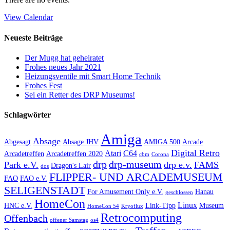
View Calendar
Neueste Beiträge
Der Mugg hat geheiratet
Frohes neues Jahr 2021
Heizungsventile mit Smart Home Technik
Frohes Fest
Sei ein Retter des DRP Museums!
Schlagwörter
Amiga
Absage
Abgesagt
Absage JHV
AMIGA 500
Arcade
Digital Retro
Atari
C64
Arcadetreffen
Arcadetreffen 2020
cbm
Corona
drp
drp-museum
Park e.V.
drp e.v.
FAMS
Dragon's Lair
dos
FLIPPER- UND ARCADEMUSEUM
FAO
FAO e.V.
SELIGENSTADT
For Amusement Only e.V.
Hanau
geschlossen
HomeCon
Linux
HNC e.V.
Link-Tipp
Museum
HomeCon 54
Kryoflux
Retrocomputing
Offenbach
offener Samstag
os4