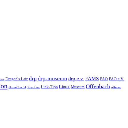
drp
drp-museum
drp e.v.
FAMS
Dragon's Lair
FAO
FAO e.V.
dos
on
Offenbach
Linux
Link-Tipp
Museum
HomeCon 54
Kryoflux
offener