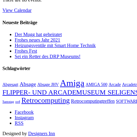
View Calendar
Neueste Beiträge
Der Mugg hat geheiratet
Frohes neues Jahr 2021
Heizungsventile mit Smart Home Technik
Frohes Fest
Sei ein Retter des DRP Museums!
Schlagwörter
Amiga
Absage
Abgesagt
Absage JHV
AMIGA 500
Arcade
Arcadetr
FLIPPER- UND ARCADEMUSEUM SELIGEN
Retrocomputing
Retrocomputingtreffen
SOFTWAR
Samstag
os4
Facebook
Instagram
RSS
Designed by
Designers Inn