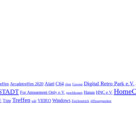
Digital Retro Park e.V.
Atari
C64
effen
Arcadetreffen 2020
cbm
Corona
HomeC
STADT
For Amusement Only e.V.
Hanau
HNC e.V.
geschlossen
Treffen
Windows
E
Tipp
VIDEO
usb
Zeichentrick
öffnungszeiten