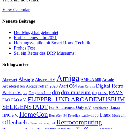
View Calendar
Neueste Beiträge
Der Mugg hat geheiratet
Frohes neues Jahr 2021
Heizungsventile mit Smart Home Technik
Frohes Fest
Sei ein Retter des DRP Museums!
Schlagwörter
Amiga
Absage
Abgesagt
Absage JHV
AMIGA 500
Arcade
Digital Retro
Atari
C64
Arcadetreffen
Arcadetreffen 2020
cbm
Corona
drp
drp-museum
Park e.V.
drp e.v.
FAMS
Dragon's Lair
dos
FLIPPER- UND ARCADEMUSEUM
FAO
FAO e.V.
SELIGENSTADT
For Amusement Only e.V.
Hanau
geschlossen
HomeCon
Linux
HNC e.V.
Link-Tipp
Museum
HomeCon 54
Kryoflux
Retrocomputing
Offenbach
offener Samstag
os4