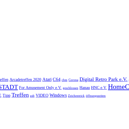
Digital Retro Park e.V.
Atari
C64
effen
Arcadetreffen 2020
cbm
Corona
HomeC
STADT
For Amusement Only e.V.
Hanau
HNC e.V.
geschlossen
Treffen
Windows
E
Tipp
VIDEO
usb
Zeichentrick
öffnungszeiten