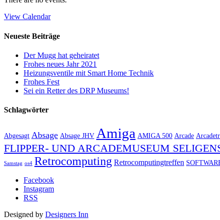
View Calendar
Neueste Beiträge
Der Mugg hat geheiratet
Frohes neues Jahr 2021
Heizungsventile mit Smart Home Technik
Frohes Fest
Sei ein Retter des DRP Museums!
Schlagwörter
Amiga
Absage
Abgesagt
Absage JHV
AMIGA 500
Arcade
Arcadetr
FLIPPER- UND ARCADEMUSEUM SELIGEN
Retrocomputing
Retrocomputingtreffen
SOFTWAR
Samstag
os4
Facebook
Instagram
RSS
Designed by
Designers Inn