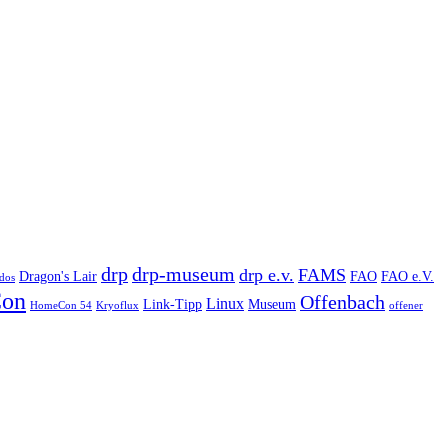
drp
drp-museum
drp e.v.
FAMS
Dragon's Lair
FAO
FAO e.V.
dos
on
Offenbach
Linux
Link-Tipp
Museum
HomeCon 54
Kryoflux
offener