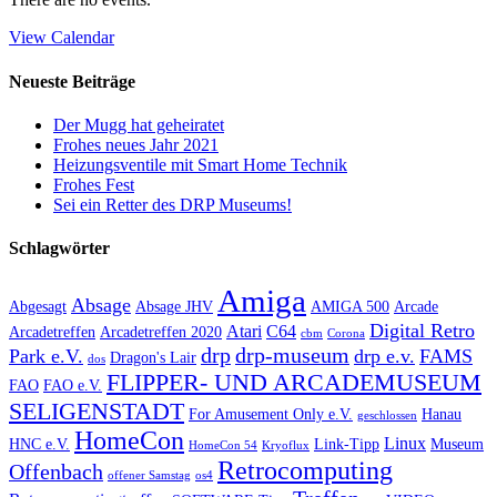
View Calendar
Neueste Beiträge
Der Mugg hat geheiratet
Frohes neues Jahr 2021
Heizungsventile mit Smart Home Technik
Frohes Fest
Sei ein Retter des DRP Museums!
Schlagwörter
Amiga
Absage
Abgesagt
Absage JHV
AMIGA 500
Arcade
Digital Retro
Atari
C64
Arcadetreffen
Arcadetreffen 2020
cbm
Corona
drp
drp-museum
Park e.V.
drp e.v.
FAMS
Dragon's Lair
dos
FLIPPER- UND ARCADEMUSEUM
FAO
FAO e.V.
SELIGENSTADT
For Amusement Only e.V.
Hanau
geschlossen
HomeCon
Linux
HNC e.V.
Link-Tipp
Museum
HomeCon 54
Kryoflux
Retrocomputing
Offenbach
offener Samstag
os4