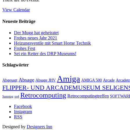
View Calendar
Neueste Beiträge
Der Mugg hat geheiratet
Frohes neues Jahr 2021
Heizungsventile mit Smart Home Technik
Frohes Fest
Sei ein Retter des DRP Museums!
Schlagwörter
Amiga
Absage
Abgesagt
Absage JHV
AMIGA 500
Arcade
Arcadetr
FLIPPER- UND ARCADEMUSEUM SELIGEN
Retrocomputing
Retrocomputingtreffen
SOFTWAR
Samstag
os4
Facebook
Instagram
RSS
Designed by
Designers Inn