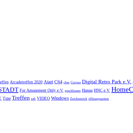
Digital Retro Park e.V.
Atari
C64
effen
Arcadetreffen 2020
cbm
Corona
HomeC
STADT
For Amusement Only e.V.
Hanau
HNC e.V.
geschlossen
Treffen
Windows
E
Tipp
VIDEO
usb
Zeichentrick
öffnungszeiten