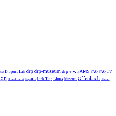
drp
drp-museum
drp e.v.
FAMS
Dragon's Lair
FAO
FAO e.V.
dos
on
Offenbach
Linux
Link-Tipp
Museum
HomeCon 54
Kryoflux
offener