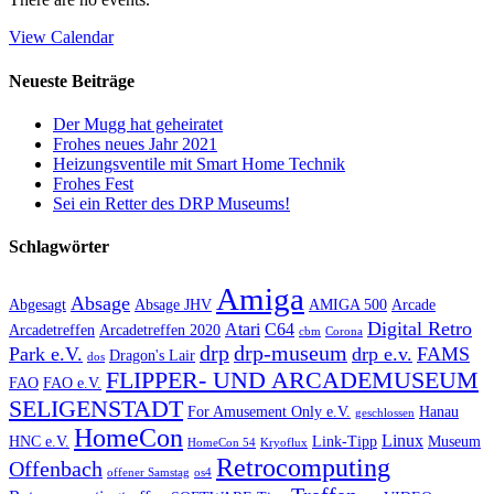
View Calendar
Neueste Beiträge
Der Mugg hat geheiratet
Frohes neues Jahr 2021
Heizungsventile mit Smart Home Technik
Frohes Fest
Sei ein Retter des DRP Museums!
Schlagwörter
Amiga
Absage
Abgesagt
Absage JHV
AMIGA 500
Arcade
Digital Retro
Atari
C64
Arcadetreffen
Arcadetreffen 2020
cbm
Corona
drp
drp-museum
Park e.V.
drp e.v.
FAMS
Dragon's Lair
dos
FLIPPER- UND ARCADEMUSEUM
FAO
FAO e.V.
SELIGENSTADT
For Amusement Only e.V.
Hanau
geschlossen
HomeCon
Linux
HNC e.V.
Link-Tipp
Museum
HomeCon 54
Kryoflux
Retrocomputing
Offenbach
offener Samstag
os4