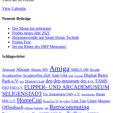
View Calendar
Neueste Beiträge
Der Mugg hat geheiratet
Frohes neues Jahr 2021
Heizungsventile mit Smart Home Technik
Frohes Fest
Sei ein Retter des DRP Museums!
Schlagwörter
Amiga
Absage
Abgesagt
Absage JHV
AMIGA 500
Arcade
Digital Retro
Atari
C64
Arcadetreffen
Arcadetreffen 2020
cbm
Corona
drp
drp-museum
Park e.V.
drp e.v.
FAMS
Dragon's Lair
dos
FLIPPER- UND ARCADEMUSEUM
FAO
FAO e.V.
SELIGENSTADT
For Amusement Only e.V.
Hanau
geschlossen
HomeCon
Linux
HNC e.V.
Link-Tipp
Museum
HomeCon 54
Kryoflux
Retrocomputing
Offenbach
offener Samstag
os4