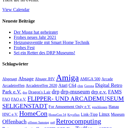
View Calendar
Neueste Beiträge
Der Mugg hat geheiratet
Frohes neues Jahr 2021
Heizungsventile mit Smart Home Technik
Frohes Fest
Sei ein Retter des DRP Museums!
Schlagwörter
Amiga
Absage
Abgesagt
Absage JHV
AMIGA 500
Arcade
Digital Retro
Atari
C64
Arcadetreffen
Arcadetreffen 2020
cbm
Corona
drp
drp-museum
Park e.V.
drp e.v.
FAMS
Dragon's Lair
dos
FLIPPER- UND ARCADEMUSEUM
FAO
FAO e.V.
SELIGENSTADT
For Amusement Only e.V.
Hanau
geschlossen
HomeCon
Linux
HNC e.V.
Link-Tipp
Museum
HomeCon 54
Kryoflux
Retrocomputing
Offenbach
offener Samstag
os4