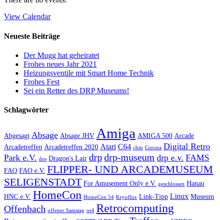
View Calendar
Neueste Beiträge
Der Mugg hat geheiratet
Frohes neues Jahr 2021
Heizungsventile mit Smart Home Technik
Frohes Fest
Sei ein Retter des DRP Museums!
Schlagwörter
Amiga
Absage
Abgesagt
Absage JHV
AMIGA 500
Arcade
Digital Retro
Atari
C64
Arcadetreffen
Arcadetreffen 2020
cbm
Corona
drp
drp-museum
Park e.V.
drp e.v.
FAMS
Dragon's Lair
dos
FLIPPER- UND ARCADEMUSEUM
FAO
FAO e.V.
SELIGENSTADT
For Amusement Only e.V.
Hanau
geschlossen
HomeCon
Linux
HNC e.V.
Link-Tipp
Museum
HomeCon 54
Kryoflux
Retrocomputing
Offenbach
offener Samstag
os4