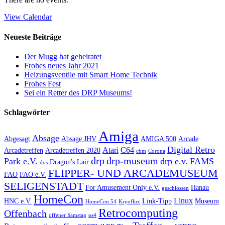
View Calendar
Neueste Beiträge
Der Mugg hat geheiratet
Frohes neues Jahr 2021
Heizungsventile mit Smart Home Technik
Frohes Fest
Sei ein Retter des DRP Museums!
Schlagwörter
Amiga
Absage
Abgesagt
Absage JHV
AMIGA 500
Arcade
Digital Retro
Atari
C64
Arcadetreffen
Arcadetreffen 2020
cbm
Corona
drp
drp-museum
Park e.V.
drp e.v.
FAMS
Dragon's Lair
dos
FLIPPER- UND ARCADEMUSEUM
FAO
FAO e.V.
SELIGENSTADT
For Amusement Only e.V.
Hanau
geschlossen
HomeCon
Linux
HNC e.V.
Link-Tipp
Museum
HomeCon 54
Kryoflux
Retrocomputing
Offenbach
offener Samstag
os4