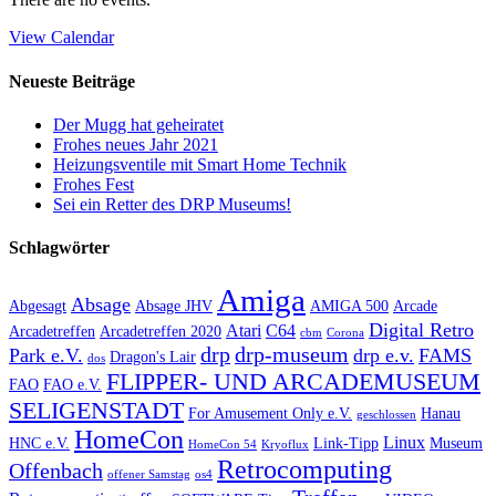
View Calendar
Neueste Beiträge
Der Mugg hat geheiratet
Frohes neues Jahr 2021
Heizungsventile mit Smart Home Technik
Frohes Fest
Sei ein Retter des DRP Museums!
Schlagwörter
Amiga
Absage
Abgesagt
Absage JHV
AMIGA 500
Arcade
Digital Retro
Atari
C64
Arcadetreffen
Arcadetreffen 2020
cbm
Corona
drp
drp-museum
Park e.V.
drp e.v.
FAMS
Dragon's Lair
dos
FLIPPER- UND ARCADEMUSEUM
FAO
FAO e.V.
SELIGENSTADT
For Amusement Only e.V.
Hanau
geschlossen
HomeCon
Linux
HNC e.V.
Link-Tipp
Museum
HomeCon 54
Kryoflux
Retrocomputing
Offenbach
offener Samstag
os4