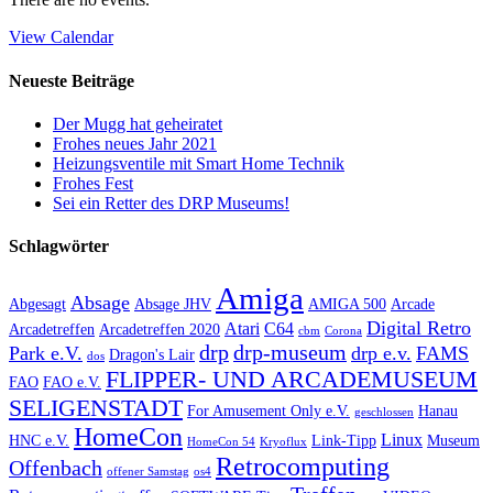
View Calendar
Neueste Beiträge
Der Mugg hat geheiratet
Frohes neues Jahr 2021
Heizungsventile mit Smart Home Technik
Frohes Fest
Sei ein Retter des DRP Museums!
Schlagwörter
Amiga
Absage
Abgesagt
Absage JHV
AMIGA 500
Arcade
Digital Retro
Atari
C64
Arcadetreffen
Arcadetreffen 2020
cbm
Corona
drp
drp-museum
Park e.V.
drp e.v.
FAMS
Dragon's Lair
dos
FLIPPER- UND ARCADEMUSEUM
FAO
FAO e.V.
SELIGENSTADT
For Amusement Only e.V.
Hanau
geschlossen
HomeCon
Linux
HNC e.V.
Link-Tipp
Museum
HomeCon 54
Kryoflux
Retrocomputing
Offenbach
offener Samstag
os4