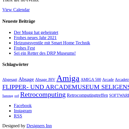
View Calendar
Neueste Beiträge
Der Mugg hat geheiratet
Frohes neues Jahr 2021
Heizungsventile mit Smart Home Technik
Frohes Fest
Sei ein Retter des DRP Museums!
Schlagwörter
Amiga
Absage
Abgesagt
Absage JHV
AMIGA 500
Arcade
Arcadetr
FLIPPER- UND ARCADEMUSEUM SELIGEN
Retrocomputing
Retrocomputingtreffen
SOFTWAR
Samstag
os4
Facebook
Instagram
RSS
Designed by
Designers Inn