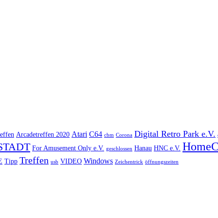
Digital Retro Park e.V.
Atari
C64
effen
Arcadetreffen 2020
cbm
Corona
HomeC
STADT
For Amusement Only e.V.
Hanau
HNC e.V.
geschlossen
Treffen
Windows
E
Tipp
VIDEO
usb
Zeichentrick
öffnungszeiten