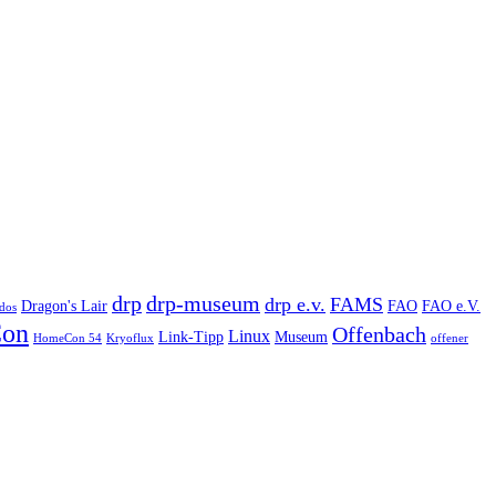
drp
drp-museum
drp e.v.
FAMS
Dragon's Lair
FAO
FAO e.V.
dos
on
Offenbach
Linux
Link-Tipp
Museum
HomeCon 54
Kryoflux
offener