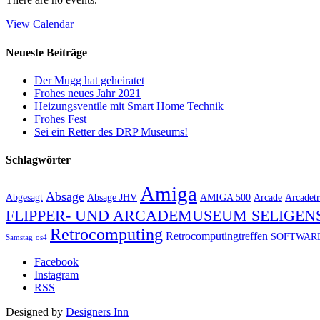
View Calendar
Neueste Beiträge
Der Mugg hat geheiratet
Frohes neues Jahr 2021
Heizungsventile mit Smart Home Technik
Frohes Fest
Sei ein Retter des DRP Museums!
Schlagwörter
Amiga
Absage
Abgesagt
Absage JHV
AMIGA 500
Arcade
Arcadetr
FLIPPER- UND ARCADEMUSEUM SELIGEN
Retrocomputing
Retrocomputingtreffen
SOFTWAR
Samstag
os4
Facebook
Instagram
RSS
Designed by
Designers Inn