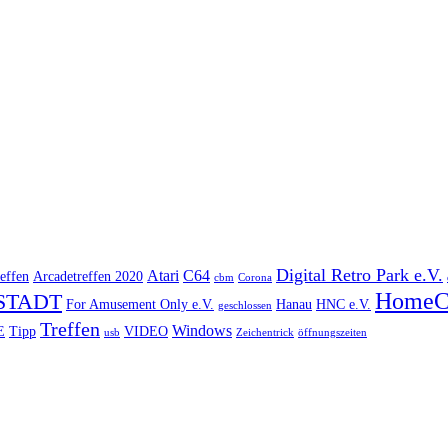
Digital Retro Park e.V.
Atari
C64
effen
Arcadetreffen 2020
cbm
Corona
HomeC
STADT
For Amusement Only e.V.
Hanau
HNC e.V.
geschlossen
Treffen
Windows
E
Tipp
VIDEO
usb
Zeichentrick
öffnungszeiten