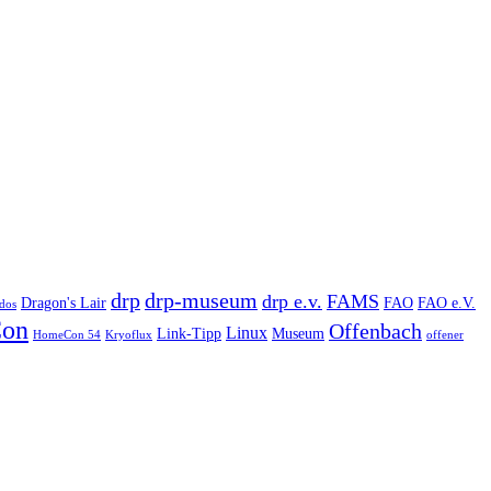
drp
drp-museum
drp e.v.
FAMS
Dragon's Lair
FAO
FAO e.V.
dos
on
Offenbach
Linux
Link-Tipp
Museum
HomeCon 54
Kryoflux
offener