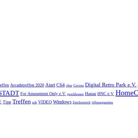
Digital Retro Park e.V.
Atari
C64
effen
Arcadetreffen 2020
cbm
Corona
HomeC
STADT
For Amusement Only e.V.
Hanau
HNC e.V.
geschlossen
Treffen
Windows
E
Tipp
VIDEO
usb
Zeichentrick
öffnungszeiten