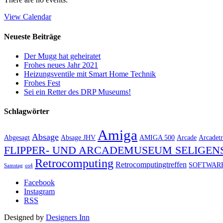
View Calendar
Neueste Beiträge
Der Mugg hat geheiratet
Frohes neues Jahr 2021
Heizungsventile mit Smart Home Technik
Frohes Fest
Sei ein Retter des DRP Museums!
Schlagwörter
Amiga
Absage
Abgesagt
Absage JHV
AMIGA 500
Arcade
Arcadetr
FLIPPER- UND ARCADEMUSEUM SELIGEN
Retrocomputing
Retrocomputingtreffen
SOFTWAR
Samstag
os4
Facebook
Instagram
RSS
Designed by
Designers Inn