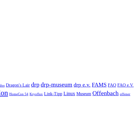
drp
drp-museum
drp e.v.
FAMS
Dragon's Lair
FAO
FAO e.V.
dos
on
Offenbach
Linux
Link-Tipp
Museum
HomeCon 54
Kryoflux
offener