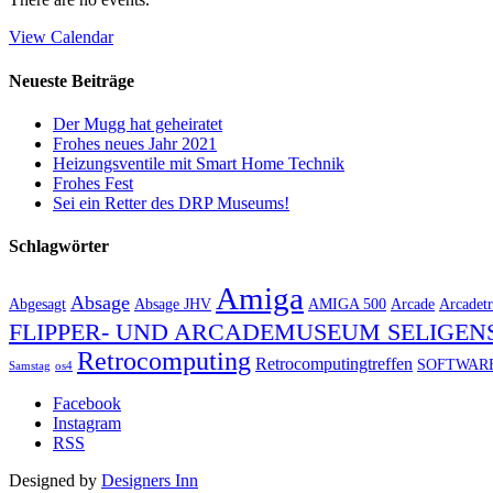
View Calendar
Neueste Beiträge
Der Mugg hat geheiratet
Frohes neues Jahr 2021
Heizungsventile mit Smart Home Technik
Frohes Fest
Sei ein Retter des DRP Museums!
Schlagwörter
Amiga
Absage
Abgesagt
Absage JHV
AMIGA 500
Arcade
Arcadetr
FLIPPER- UND ARCADEMUSEUM SELIGEN
Retrocomputing
Retrocomputingtreffen
SOFTWAR
Samstag
os4
Facebook
Instagram
RSS
Designed by
Designers Inn