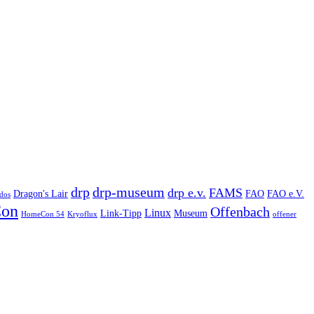
drp
drp-museum
drp e.v.
FAMS
Dragon's Lair
FAO
FAO e.V.
dos
on
Offenbach
Linux
Link-Tipp
Museum
HomeCon 54
Kryoflux
offener