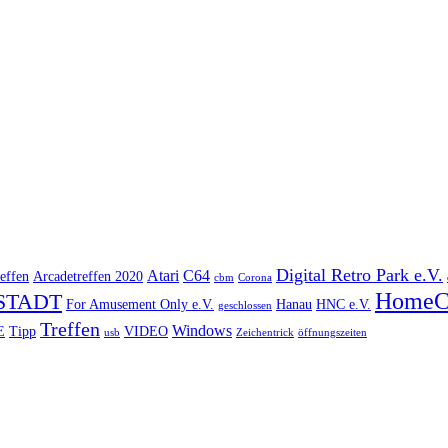
Digital Retro Park e.V.
Atari
C64
effen
Arcadetreffen 2020
cbm
Corona
HomeC
STADT
For Amusement Only e.V.
Hanau
HNC e.V.
geschlossen
Treffen
Windows
E
Tipp
VIDEO
usb
Zeichentrick
öffnungszeiten