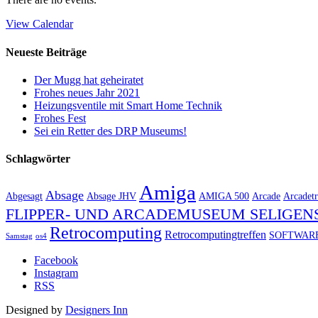
View Calendar
Neueste Beiträge
Der Mugg hat geheiratet
Frohes neues Jahr 2021
Heizungsventile mit Smart Home Technik
Frohes Fest
Sei ein Retter des DRP Museums!
Schlagwörter
Amiga
Absage
Abgesagt
Absage JHV
AMIGA 500
Arcade
Arcadetr
FLIPPER- UND ARCADEMUSEUM SELIGEN
Retrocomputing
Retrocomputingtreffen
SOFTWAR
Samstag
os4
Facebook
Instagram
RSS
Designed by
Designers Inn