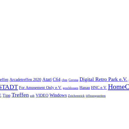
Digital Retro Park e.V.
Atari
C64
effen
Arcadetreffen 2020
cbm
Corona
HomeC
STADT
For Amusement Only e.V.
Hanau
HNC e.V.
geschlossen
Treffen
Windows
E
Tipp
VIDEO
usb
Zeichentrick
öffnungszeiten