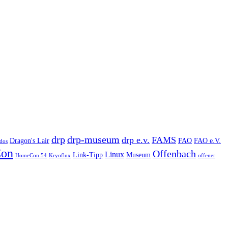
drp
drp-museum
drp e.v.
FAMS
Dragon's Lair
FAO
FAO e.V.
dos
on
Offenbach
Linux
Link-Tipp
Museum
HomeCon 54
Kryoflux
offener