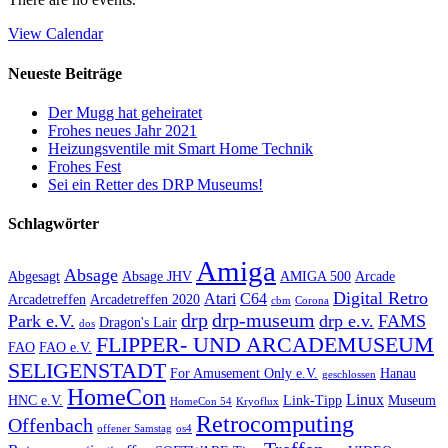
View Calendar
Neueste Beiträge
Der Mugg hat geheiratet
Frohes neues Jahr 2021
Heizungsventile mit Smart Home Technik
Frohes Fest
Sei ein Retter des DRP Museums!
Schlagwörter
Amiga
Absage
Abgesagt
Absage JHV
AMIGA 500
Arcade
Digital Retro
Atari
C64
Arcadetreffen
Arcadetreffen 2020
cbm
Corona
drp
drp-museum
Park e.V.
drp e.v.
FAMS
Dragon's Lair
dos
FLIPPER- UND ARCADEMUSEUM
FAO
FAO e.V.
SELIGENSTADT
For Amusement Only e.V.
Hanau
geschlossen
HomeCon
Linux
HNC e.V.
Link-Tipp
Museum
HomeCon 54
Kryoflux
Retrocomputing
Offenbach
offener Samstag
os4