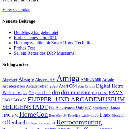
View Calendar
Neueste Beiträge
Der Mugg hat geheiratet
Frohes neues Jahr 2021
Heizungsventile mit Smart Home Technik
Frohes Fest
Sei ein Retter des DRP Museums!
Schlagwörter
Amiga
Absage
Abgesagt
Absage JHV
AMIGA 500
Arcade
Digital Retro
Atari
C64
Arcadetreffen
Arcadetreffen 2020
cbm
Corona
drp
drp-museum
Park e.V.
drp e.v.
FAMS
Dragon's Lair
dos
FLIPPER- UND ARCADEMUSEUM
FAO
FAO e.V.
SELIGENSTADT
For Amusement Only e.V.
Hanau
geschlossen
HomeCon
Linux
HNC e.V.
Link-Tipp
Museum
HomeCon 54
Kryoflux
Retrocomputing
Offenbach
offener Samstag
os4