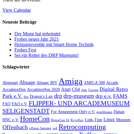
View Calendar
Neueste Beiträge
Der Mugg hat geheiratet
Frohes neues Jahr 2021
Heizungsventile mit Smart Home Technik
Frohes Fest
Sei ein Retter des DRP Museums!
Schlagwörter
Amiga
Absage
Abgesagt
Absage JHV
AMIGA 500
Arcade
Digital Retro
Atari
C64
Arcadetreffen
Arcadetreffen 2020
cbm
Corona
drp
drp-museum
Park e.V.
drp e.v.
FAMS
Dragon's Lair
dos
FLIPPER- UND ARCADEMUSEUM
FAO
FAO e.V.
SELIGENSTADT
For Amusement Only e.V.
Hanau
geschlossen
HomeCon
Linux
HNC e.V.
Link-Tipp
Museum
HomeCon 54
Kryoflux
Retrocomputing
Offenbach
offener Samstag
os4