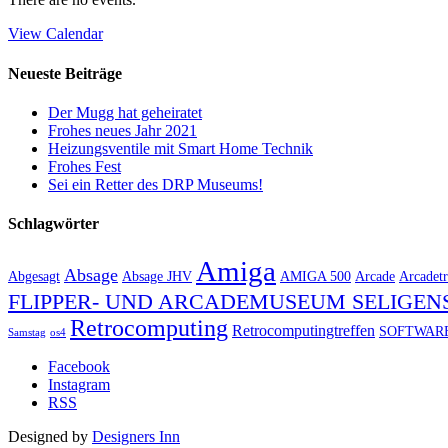
View Calendar
Neueste Beiträge
Der Mugg hat geheiratet
Frohes neues Jahr 2021
Heizungsventile mit Smart Home Technik
Frohes Fest
Sei ein Retter des DRP Museums!
Schlagwörter
Amiga
Absage
Abgesagt
Absage JHV
AMIGA 500
Arcade
Arcadetr
FLIPPER- UND ARCADEMUSEUM SELIGEN
Retrocomputing
Retrocomputingtreffen
SOFTWAR
Samstag
os4
Facebook
Instagram
RSS
Designed by
Designers Inn