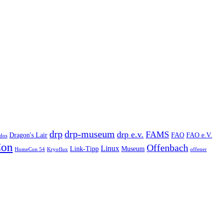
drp
drp-museum
drp e.v.
FAMS
Dragon's Lair
FAO
FAO e.V.
dos
on
Offenbach
Linux
Link-Tipp
Museum
HomeCon 54
Kryoflux
offener