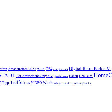
Digital Retro Park e.V.
Atari
C64
effen
Arcadetreffen 2020
cbm
Corona
HomeC
STADT
For Amusement Only e.V.
Hanau
HNC e.V.
geschlossen
Treffen
Windows
E
Tipp
VIDEO
usb
Zeichentrick
öffnungszeiten