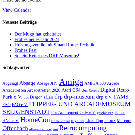
View Calendar
Neueste Beiträge
Der Mugg hat geheiratet
Frohes neues Jahr 2021
Heizungsventile mit Smart Home Technik
Frohes Fest
Sei ein Retter des DRP Museums!
Schlagwörter
Amiga
Absage
Abgesagt
Absage JHV
AMIGA 500
Arcade
Digital Retro
Atari
C64
Arcadetreffen
Arcadetreffen 2020
cbm
Corona
drp
drp-museum
Park e.V.
drp e.v.
FAMS
Dragon's Lair
dos
FLIPPER- UND ARCADEMUSEUM
FAO
FAO e.V.
SELIGENSTADT
For Amusement Only e.V.
Hanau
geschlossen
HomeCon
Linux
HNC e.V.
Link-Tipp
Museum
HomeCon 54
Kryoflux
Retrocomputing
Offenbach
offener Samstag
os4