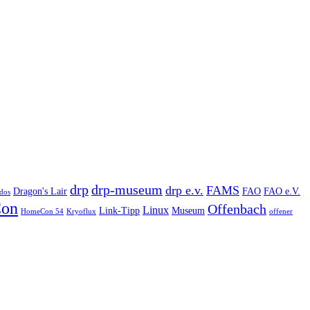
drp
drp-museum
drp e.v.
FAMS
Dragon's Lair
FAO
FAO e.V.
dos
on
Offenbach
Linux
Link-Tipp
Museum
HomeCon 54
Kryoflux
offener