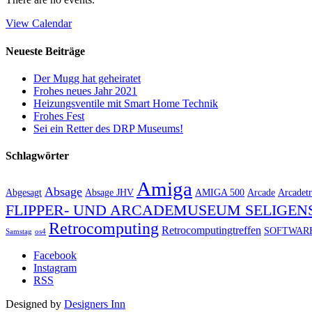
View Calendar
Neueste Beiträge
Der Mugg hat geheiratet
Frohes neues Jahr 2021
Heizungsventile mit Smart Home Technik
Frohes Fest
Sei ein Retter des DRP Museums!
Schlagwörter
Amiga
Absage
Abgesagt
Absage JHV
AMIGA 500
Arcade
Arcadetr
FLIPPER- UND ARCADEMUSEUM SELIGEN
Retrocomputing
Retrocomputingtreffen
SOFTWAR
Samstag
os4
Facebook
Instagram
RSS
Designed by
Designers Inn