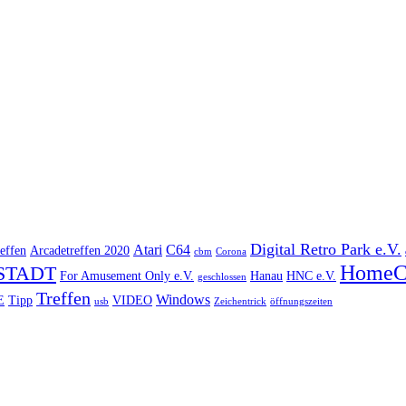
Digital Retro Park e.V.
Atari
C64
effen
Arcadetreffen 2020
cbm
Corona
HomeC
STADT
For Amusement Only e.V.
Hanau
HNC e.V.
geschlossen
Treffen
Windows
E
Tipp
VIDEO
usb
Zeichentrick
öffnungszeiten