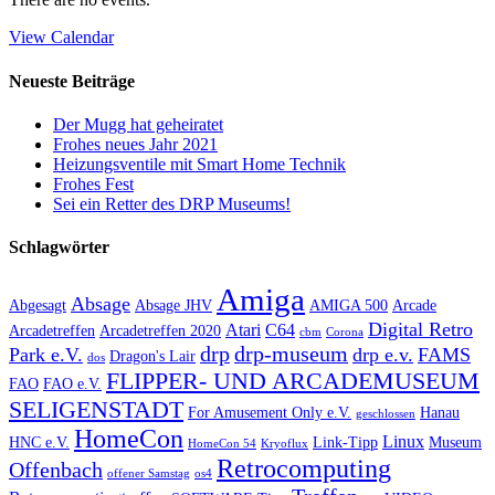
View Calendar
Neueste Beiträge
Der Mugg hat geheiratet
Frohes neues Jahr 2021
Heizungsventile mit Smart Home Technik
Frohes Fest
Sei ein Retter des DRP Museums!
Schlagwörter
Amiga
Absage
Abgesagt
Absage JHV
AMIGA 500
Arcade
Digital Retro
Atari
C64
Arcadetreffen
Arcadetreffen 2020
cbm
Corona
drp
drp-museum
Park e.V.
drp e.v.
FAMS
Dragon's Lair
dos
FLIPPER- UND ARCADEMUSEUM
FAO
FAO e.V.
SELIGENSTADT
For Amusement Only e.V.
Hanau
geschlossen
HomeCon
Linux
HNC e.V.
Link-Tipp
Museum
HomeCon 54
Kryoflux
Retrocomputing
Offenbach
offener Samstag
os4