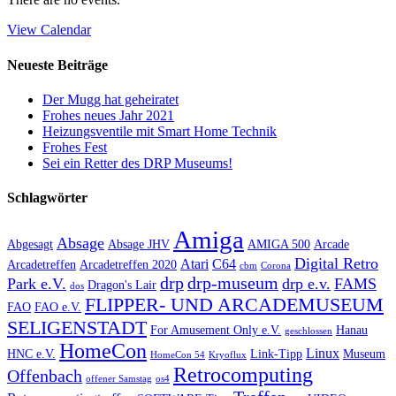
View Calendar
Neueste Beiträge
Der Mugg hat geheiratet
Frohes neues Jahr 2021
Heizungsventile mit Smart Home Technik
Frohes Fest
Sei ein Retter des DRP Museums!
Schlagwörter
Amiga
Absage
Abgesagt
Absage JHV
AMIGA 500
Arcade
Digital Retro
Atari
C64
Arcadetreffen
Arcadetreffen 2020
cbm
Corona
drp
drp-museum
Park e.V.
drp e.v.
FAMS
Dragon's Lair
dos
FLIPPER- UND ARCADEMUSEUM
FAO
FAO e.V.
SELIGENSTADT
For Amusement Only e.V.
Hanau
geschlossen
HomeCon
Linux
HNC e.V.
Link-Tipp
Museum
HomeCon 54
Kryoflux
Retrocomputing
Offenbach
offener Samstag
os4